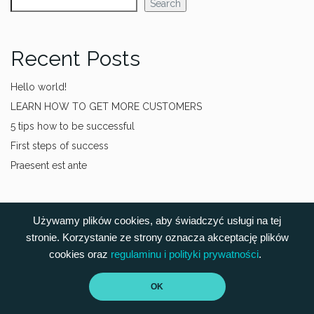
Search
Recent Posts
Hello world!
LEARN HOW TO GET MORE CUSTOMERS
5 tips how to be successful
First steps of success
Praesent est ante
Recent Comments
Używamy plików cookies, aby świadczyć usługi na tej
stronie. Korzystanie ze strony oznacza akceptację plików
A WordPress Commenter
on
Hello world!
cookies oraz
regulaminu i
polityki prywatności
.
OK