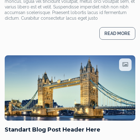
rhoncus, ligula vel tincidunt volutpat, metus orci volutpat sem, et
varius libero est et velit. Suspendisse imperdiet nibh non nibh
accumsan scelerisque. Praesent lobortis lacus id fermentum
dictum. Curabitur consectetur lacus eget justo
READ MORE
Standart Blog Post Header Here